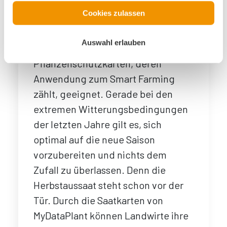
Die Anwendung von
Cookies zulassen
Applikationskarten ist vor allem im
Mais beliebt. Doch auch für Getreide
Auswahl erlauben
und Raps sind Saat, Dünger und
Pflanzenschutzkarten, deren
Anwendung zum Smart Farming
zählt, geeignet. Gerade bei den
extremen Witterungsbedingungen
der letzten Jahre gilt es, sich
optimal auf die neue Saison
vorzubereiten und nichts dem
Zufall zu überlassen. Denn die
Herbstaussaat steht schon vor der
Tür. Durch die Saatkarten von
MyDataPlant können Landwirte ihre