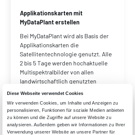
Applikationskarten mit
MyDataPlant erstellen
Bei MyDataPlant wird als Basis der
Applikationskarten die
Satellitentechnologie genutzt. Alle
2 bis 5 Tage werden hochaktuelle
Multispektralbilder von allen
landwirtschaftlich genutzten
Flächen weltweit erstellt. Mit diesen
Diese Webseite verwendet Cookies
Bildern kann die Ausprägung der
Wir verwenden Cookies, um Inhalte und Anzeigen zu
Biomasse auf den Feldern
personalisieren, Funktionen für soziale Medien anbieten
„gemessen“ und in Zonen eingeteilt
zu können und die Zugriffe auf unsere Website zu
analysieren. Außerdem geben wir Informationen zu Ihrer
werden. Es ergeben sich
Verwendung unserer Website an unsere Partner für