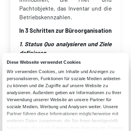
Pachtobjekte, das Inventar und die
Betriebskennzahlen.
In 3 Schritten zur Büroorganisation
1. Status Quo analysieren und Ziele
definieren
Diese Webseite verwendet Cookies
Verschaffen Sie sich einen
Wir verwenden Cookies, um Inhalte und Anzeigen zu
Überblick über den Status Quo
personalisieren, Funktionen für soziale Medien anbieten
Ihrer Büro-Situation und
zu können und die Zugriffe auf unsere Website zu
analysieren. Außerdem geben wir Informationen zu Ihrer
Organisation!
Verwendung unserer Website an unsere Partner für
Machen Sie sich Gedanken, was
soziale Medien, Werbung und Analysen weiter. Unsere
Sie verändern möchten:
Partner führen diese Informationen möglicherweise mit
welche Bereiche bzw. Abläufe
weiteren Daten zusammen, die Sie ihnen bereitgestellt
haben oder die sie im Rahmen Ihrer Nutzung der Dienste
könnten reibungsloser laufen;