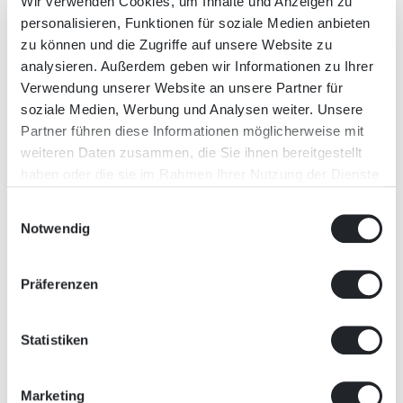
rund vier Drittel, sprich rund 75 %
Wir verwenden Cookies, um Inhalte und Anzeigen zu
personalisieren, Funktionen für soziale Medien anbieten
der gesamten
zu können und die Zugriffe auf unsere Website zu
Treibhausgasemission der EU.
analysieren. Außerdem geben wir Informationen zu Ihrer
Damit die EU die Ziele des
Verwendung unserer Website an unsere Partner für
„Europäischen Klimagesetzes“ 2030
soziale Medien, Werbung und Analysen weiter. Unsere
Partner führen diese Informationen möglicherweise mit
und 2050 erreichen kann, spielt die
weiteren Daten zusammen, die Sie ihnen bereitgestellt
Energiepolitik dementsprechend
haben oder die sie im Rahmen Ihrer Nutzung der Dienste
eine entscheidende Rolle. Der
gesammelt haben.
Einwilligungsauswahl
Green Deal fokussiert sich bei dem
Notwendig
Übergang auf saubere Energie auf
drei wesentliche Aspekte. Der erste
Präferenzen
Aspekt ist die Entwicklung eines
vollständig integrierten, vernetzten
Statistiken
und digitalisierten EU-
Energiemarkt. Der zweite ist, dass
Marketing