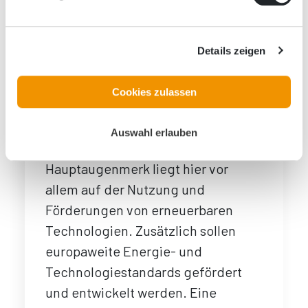
eine erschwingliche
Energieversorgung in der EU
gewährleistet werden soll und der
Details zeigen
dritte ist, die Verbesserung der
Gesamtenergieeffizienz unserer
Cookies zulassen
Gebäude. Um diese drei Aspekte
umsetzen zu können, hat sich die
Auswahl erlauben
EU verschiedene Ziele gesetzt. Ein
Hauptaugenmerk liegt hier vor
allem auf der Nutzung und
Förderungen von erneuerbaren
Technologien. Zusätzlich sollen
europaweite Energie- und
Technologiestandards gefördert
und entwickelt werden. Eine